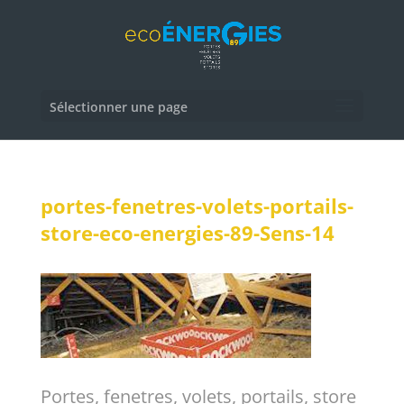
Sélectionner une page
portes-fenetres-volets-portails-
store-eco-energies-89-Sens-14
Portes, fenetres, volets, portails, store