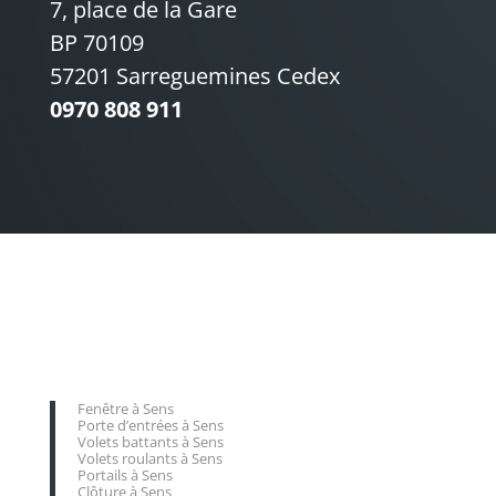
7, place de la Gare
BP 70109
57201 Sarreguemines Cedex
0970 808 911
Fenêtre à Sens
Porte d’entrées à Sens
Volets battants à Sens
Volets roulants à Sens
Portails à Sens
Clôture à Sens