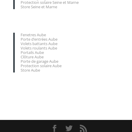
Protection solaire Seine et Marne
Store Seine et Marne
Fenetres Aube
Porte d’entrées Aube
Volets battants Aube
Volets roulants Aube
Portails Aube
Clôture Aube
Porte de garage Aube
Protection solaire Aube
Store Aube