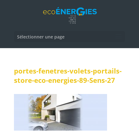
Sélectionner une page
portes-fenetres-volets-portails-
store-eco-energies-89-Sens-27